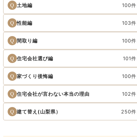
Q
土地編
100件
Q
性能編
103件
Q
間取り編
100件
Q
住宅会社選び編
101件
Q
家づくり後悔編
100件
Q
住宅会社が言わない本当の理由
102件
Q
建て替え(山梨県）
250件