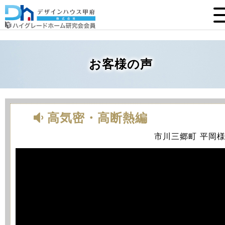
お客様の声
高気密・高断熱編
市川三郷町 平岡