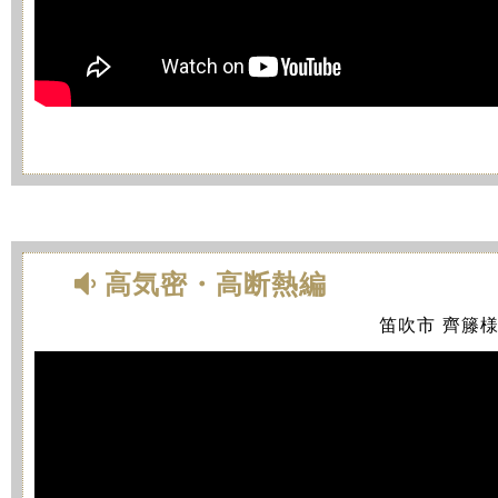
高気密・高断熱編
笛吹市 齊籐