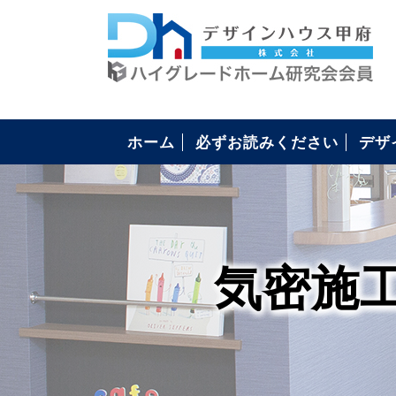
ホーム
必ずお読みください
デザ
構造
4つ
安心
住ま
コミ
住宅
気密施