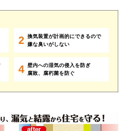
換気装置が計画的にできるので
2
嫌な臭いがしない
防
壁内への湿気の侵入を防ぎ
4
腐敗、腐朽菌を防ぐ