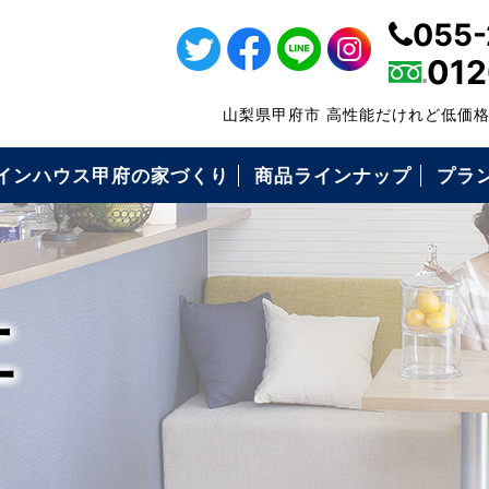
055-
012
山梨県甲府市 高性能だけれど低価
インハウス甲府の家づくり
商品ラインナップ
プラ
・仕様について
の高性能
の保証制度
いづくりの流れ
コミ価格について
ローンFPでできること
耐震等級3
キソパッキン工法
枠組み壁工法（2×6工法）
構造用面材ノボパン
タイガーボード
高断熱性能
気密施工
屋根・外壁・遮熱シート
ダクトレス熱交換型換気
エコキュート
アイホン
工