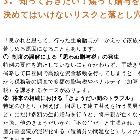
3. 知っておきたい！焦って贈与を
決めてはいけないリスクと落とし
「良かれと思って」行った生前贈与が、かえって家族
苦しめる原因になることもあります。
① 制度の誤解による「思わぬ贈与税」の発生
特例の要件を満たしていないにもかかわらず、手続き
省略して口座間で高額な資金移動を行ってしまうと、
から税務署の調査で多額の贈与税やペナルティ（加算
税）を課されるケースがあります。
② 将来の相続における「きょうだい間のトラブル」
特定のひとり（例えば、同居して建て替えを行う長男
ど）にだけ多額の生前贈与を行うと、将来親が亡くな
た際、他のきょうだいから「不公平だ」と主張され、
産分割協議が泥沼化する（遺留分の問題など）リスク
高まります。