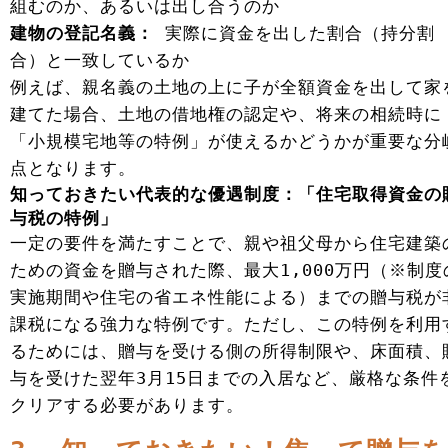
組むのか、あるいは出し合うのか
建物の登記名義：
実際に資金を出した割合（持分割
合）と一致しているか
例えば、親名義の土地の上に子が全額資金を出して家
建てた場合、土地の借地権の認定や、将来の相続時に
「小規模宅地等の特例」が使えるかどうかが重要な分
点となります。
知っておきたい代表的な優遇制度：「住宅取得資金の
与税の特例」
一定の要件を満たすことで、親や祖父母から住宅建築
ための資金を贈与された際、最大1,000万円（※制度
実施期間や住宅の省エネ性能による）までの贈与税が
課税になる強力な特例です。ただし、この特例を利用
るためには、贈与を受ける側の所得制限や、床面積、
与を受けた翌年3月15日までの入居など、厳格な条件
クリアする必要があります。