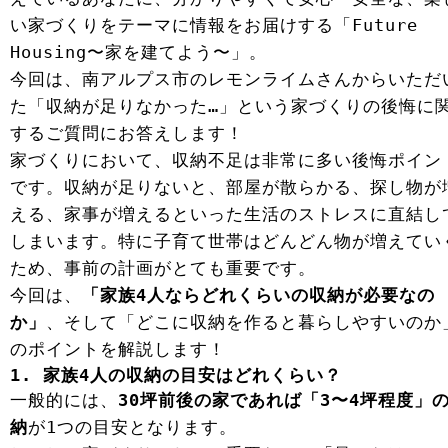
い家づくりをテーマに情報をお届けする「Future
Housing〜家を建てよう〜」。
今回は、南アルプス市のレモンライムさんからいただ
た「収納が足りなかった…」という家づくりの後悔に
するご質問にお答えします！
家づくりにおいて、収納不足は非常に多い後悔ポイン
です。収納が足りないと、部屋が散らかる、探し物が
える、家事が増えるといった生活のストレスに直結し
しまいます。特に子育て世帯はどんどん物が増えてい
ため、事前の計画がとても重要です。
今回は、
「家族4人ならどれくらいの収納が必要なの
か」
、そして「どこに収納を作ると暮らしやすいのか
のポイントを解説します！
1. 家族4人の収納の目安はどれくらい？
一般的には、
30坪前後の家であれば「3〜4坪程度」
納
が1つの目安となります。