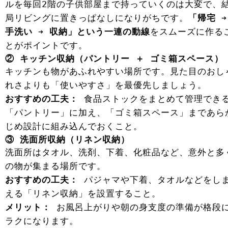
ルを毎回2階の子供部屋まで持っていくのは大変で、
局リビングに置きっぱなしになりがちです。
「帰宅 ➔
手洗い ➔ 収納」という一連の動線
をスムーズに作る
とがポイントです。
② キッチン収納（パントリー ＋ ゴミ箱スペース）
キッチンも物があふれやすい場所です。見た目のおし
れさよりも「使いやすさ」を最優先しましょう。
おすすめの工夫：
食品ストックをまとめて管理でき
「パントリー」に加え、「ゴミ箱スペース」まであら
じめ設計に組み込んでおくこと。
③ 洗面所収納（リネン収納）
洗面所はタオル、洗剤、下着、化粧品など、意外と多
の物が集まる場所です。
おすすめの工夫：
パジャマや下着、タオルなどをし
える「リネン収納」を設置すること。
メリット：
お風呂上がりや朝の身支度の準備が格段
ラクになります。