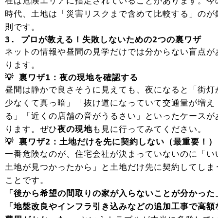
在は危険エリアに指定されていることがあります。今
時代、土地は「災害リスクまで含めて比較する」のが
則です。
3. プロが教える！失敗しないための2つの裏ワザ
ネットの情報や昼間の見学だけでは分からない盲点が
ります。
💡 裏ワザ1：夜の現地を確認する
昼間は静かで良さそうに見えても、夜になると「街灯
少なくて真っ暗」「抜け道になっていて交通量が増え
る」「近くの店舗の音がうるさい」といったケースが
ります。ぜひ
夜の現地
も見に行ってみてください。
💡 裏ワザ2：土地だけを先に契約しない（最重要！）
一番危険なのが、住宅会社が決まっていないのに「い
土地が見つかったから」と土地だけ先に契約してしま
ことです。
「後から希望の間取りの家が入らないことが分かった
「地盤改良やインフラ引き込みなどの追加工事で高額