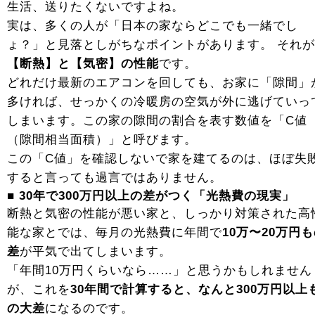
生活、送りたくないですよね。
実は、多くの人が「日本の家ならどこでも一緒でし
ょ？」と見落としがちなポイントがあります。 それ
【断熱】と【気密】の性能
です。
どれだけ最新のエアコンを回しても、お家に「隙間」
多ければ、せっかくの冷暖房の空気が外に逃げていっ
しまいます。この家の隙間の割合を表す数値を「C値
（隙間相当面積）」と呼びます。
この「C値」を確認しないで家を建てるのは、ほぼ失
すると言っても過言ではありません。
■ 30年で300万円以上の差がつく「光熱費の現実」
断熱と気密の性能が悪い家と、しっかり対策された高
能な家とでは、毎月の光熱費に年間で
10万〜20万円
差
が平気で出てしまいます。
「年間10万円くらいなら……」と思うかもしれません
が、これを
30年間で計算すると、なんと300万円以上
の大差
になるのです。