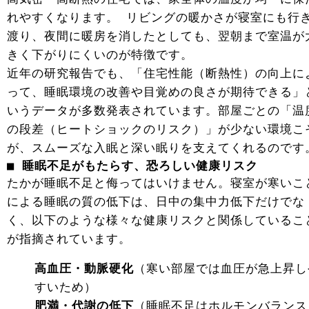
れやすくなります。 リビングの暖かさが寝室にも行
渡り、夜間に暖房を消したとしても、翌朝まで室温が
きく下がりにくいのが特徴です。
近年の研究報告でも、「住宅性能（断熱性）の向上に
って、睡眠環境の改善や目覚めの良さが期待できる」
いうデータが多数発表されています。部屋ごとの「温
の段差（ヒートショックのリスク）」が少ない環境こ
が、スムーズな入眠と深い眠りを支えてくれるのです
■ 睡眠不足がもたらす、恐ろしい健康リスク
たかが睡眠不足と侮ってはいけません。寝室が寒いこ
による睡眠の質の低下は、日中の集中力低下だけでな
く、以下のような様々な健康リスクと関係しているこ
が指摘されています。
高血圧・動脈硬化
（寒い部屋では血圧が急上昇し
すいため）
肥満・代謝の低下
（睡眠不足はホルモンバランス