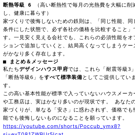
断熱等級 6
（高い断熱性で毎月の光熱費を大幅に削
し、健康に暮らす）
家づくりで後悔しないための鉄則は、「同じ性能、同
条件にした状態で、必ず各社の価格を比較すること」
す。一見安く見える会社でも、これらの必須性能をオ
ションで追加していくと、結局高くなってしまうケー
がかなり多く存在します。
■ まとめ＆メッセージ
私たち
デザインハウス甲府
では、これら「耐震等級3
「断熱等級6」を
すべて標準装備
としてご提供してい
す。
この高い基本性能が標準で入っていないハウスメーカ
や工務店は、実はかなり多いのが現状です。 あなた
家づくりが、単なる「安さ」に惑わされず、価格でも
能でも後悔しないものになることを願っています。
https://youtube.com/shorts/Poccub_ymx8?
si=eyT081ZWBUr5Icat