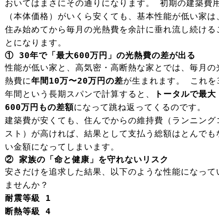
おいてはまさにその通りになります。 初期の建築費
（本体価格）がいくら安くても、基本性能が低い家は
住み始めてから毎月の光熱費を余計に垂れ流し続ける
とになります。
① 30年で「最大600万円」の光熱費の差が出る
性能が低い家と、高気密・高断熱な家とでは、毎月の
熱費に
年間10万〜20万円の差
が生まれます。 これを
年間という長期スパンで計算すると、
トータルで最大
600万円もの差額
になって跳ね返ってくるのです。
建築費が安くても、住んでからの維持費（ランニング
スト）が高ければ、結果として支払う総額はとんでも
い金額になってしまいます。
② 家族の「命と健康」を守れないリスク
安さだけを追求した結果、以下のような性能になって
ませんか？
耐震等級 1
断熱等級 4