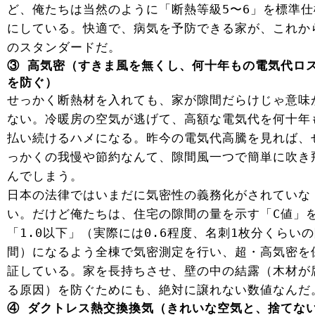
ど、俺たちは当然のように「断熱等級5〜6」を標準仕
にしている。快適で、病気を予防できる家が、これか
のスタンダードだ。
③ 高気密（すきま風を無くし、何十年もの電気代ロ
を防ぐ）
せっかく断熱材を入れても、家が隙間だらけじゃ意味
ない。冷暖房の空気が逃げて、高額な電気代を何十年
払い続けるハメになる。昨今の電気代高騰を見れば、
っかくの我慢や節約なんて、隙間風一つで簡単に吹き
んでしまう。
日本の法律ではいまだに気密性の義務化がされていな
い。だけど俺たちは、住宅の隙間の量を示す「C値」
「1.0以下」（実際には0.6程度、名刺1枚分くらい
間）になるよう全棟で気密測定を行い、超・高気密を
証している。家を長持ちさせ、壁の中の結露（木材が
る原因）を防ぐためにも、絶対に譲れない数値なんだ
④ ダクトレス熱交換換気（きれいな空気と、捨てな