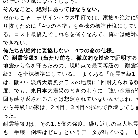
のせいで病気になってしまう。
そんなこと、絶対にあってはならない。
だからこそ、デザインハウス甲府では、家族を絶対に
り抜くために「4つの基準」を全棟の標準仕様にして
る。コスト最優先でこれらを省くなんて、俺には絶対
できない。
俺たちが絶対に妥協しない「4つの命の仕様」
① 耐震等級3（当たり前を、徹底的な検査で証明する
地震から命を守るための、現時点で最高等級の「耐震
級3」を全棟標準にしている。 よくある「耐震等級1
は、阪神・淡路大震災クラスの地震に1回耐えられる
度。でも、東日本大震災のときのように、強い余震が
回も繰り返されることは想定されていないんだよね。
から等級1の家は、2回目、3回目の揺れで倒壊してし
った。
耐震等級3は、その1.5倍の強度。繰り返しの巨大地
も「半壊・倒壊はゼロ」というデータが出ている。 