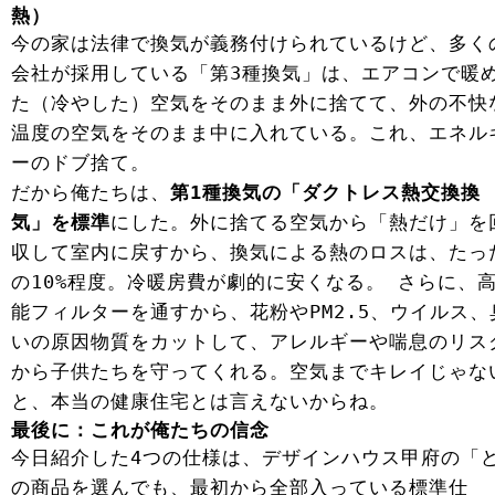
熱）
今の家は法律で換気が義務付けられているけど、多く
会社が採用している「第3種換気」は、エアコンで暖
た（冷やした）空気をそのまま外に捨てて、外の不快
温度の空気をそのまま中に入れている。これ、エネル
ーのドブ捨て。
だから俺たちは、
第1種換気の「ダクトレス熱交換換
気」を標準
にした。外に捨てる空気から「熱だけ」を
収して室内に戻すから、換気による熱のロスは、たっ
の10%程度。冷暖房費が劇的に安くなる。 さらに、
能フィルターを通すから、花粉やPM2.5、ウイルス、
いの原因物質をカットして、アレルギーや喘息のリス
から子供たちを守ってくれる。空気までキレイじゃな
と、本当の健康住宅とは言えないからね。
最後に：これが俺たちの信念
今日紹介した4つの仕様は、デザインハウス甲府の「
の商品を選んでも、最初から全部入っている標準仕