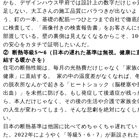
かも、デザインハウス甲府では設計上の数字だけじゃ
足しない。大工さんの施工品質にバラつきが出ないよ
う、釘の一本、基礎の配筋一つひとつまで自社で徹底
に検査して、「画像付きの検査報告書」をお客さんに
部渡している。壁の裏側は見えなくなるからこそ、10
の安心をカタチで証明したいんだ。
② 断熱等級5〜6（日本の遅れた基準は無視。健康に
結する暖かさを）
住宅の断熱性能は、毎月の光熱費だけじゃなく「家族
健康」に直結する。 家の中の温度差がなくなれば、
の脱衣所なんかで起きる「ヒートショック（脳梗塞や
出血）」を未然に防げる。もし発症して後遺症が残っ
ら、本人だけじゃなく、その後の生活や介護で家族全
の人生が変わってしまう。そんな悲劇を絶対になくし
い。
日本の断熱基準は他国に比べてめちゃくちゃ遅れてい
た。2022年にようやく「等級5・6・7」が新設され