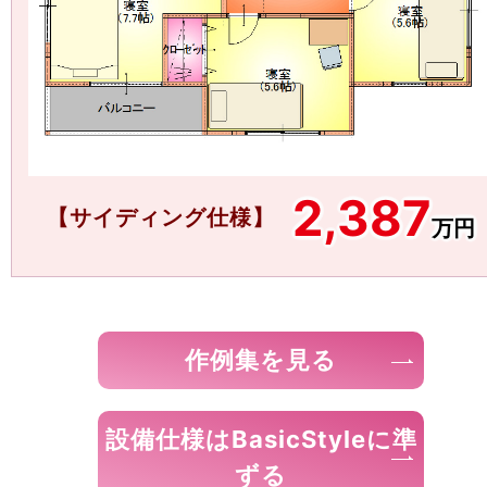
2,387
【サイディング仕様】
万円
作例集を見る
設備仕様はBasicStyleに準
ずる