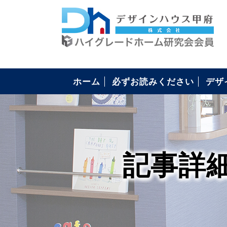
ホーム
必ずお読みください
デザ
構造
4つ
安心
住ま
コミ
住宅
記事詳