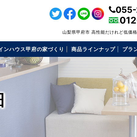
055-
012
山梨県甲府市 高性能だけれど低価
インハウス甲府の家づくり
商品ラインナップ
プラ
・仕様について
の高性能
の保証制度
いづくりの流れ
コミ価格について
ローンFPでできること
耐震等級3
キソパッキン工法
枠組み壁工法（2×6工法）
構造用面材ノボパン
タイガーボード
高断熱性能
気密施工
屋根・外壁・遮熱シート
ダクトレス熱交換型換気
エコキュート
アイホン
細