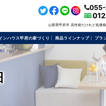
055-
012
山梨県甲府市 高性能だけれど低価
インハウス甲府の家づくり
商品ラインナップ
プラ
・仕様について
の高性能
の保証制度
いづくりの流れ
コミ価格について
ローンFPでできること
耐震等級3
キソパッキン工法
枠組み壁工法（2×6工法）
構造用面材ノボパン
タイガーボード
高断熱性能
気密施工
屋根・外壁・遮熱シート
ダクトレス熱交換型換気
エコキュート
アイホン
細