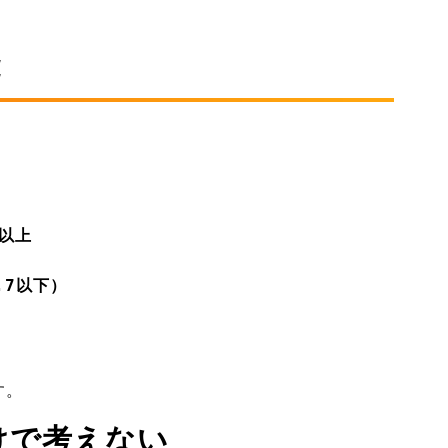
能
）以上
.7以下）
す。
けで考えない