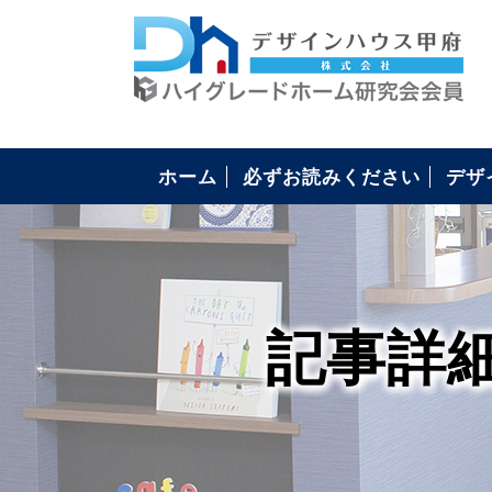
ホーム
必ずお読みください
デザ
構造
4つ
安心
住ま
コミ
住宅
記事詳