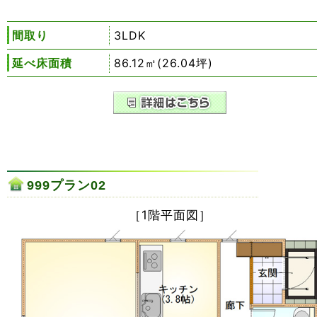
間取り
3LDK
延べ床面積
86.12㎡(26.04坪)
999プラン02
［1階平面図］