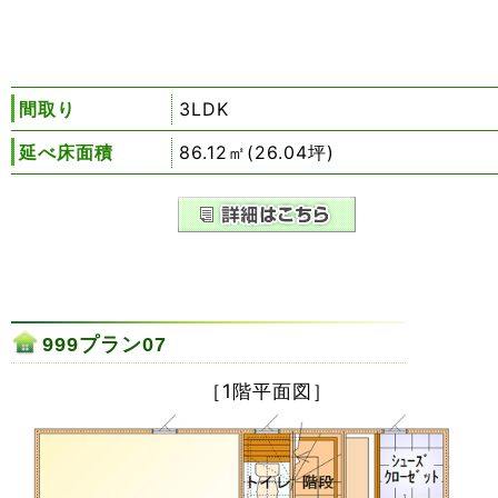
間取り
3LDK
延べ床面積
86.12㎡(26.04坪)
999プラン07
［1階平面図］