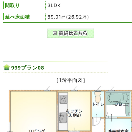
間取り
3LDK
延べ床面積
89.01㎡(26.92坪)
999プラン08
［1階平面図］