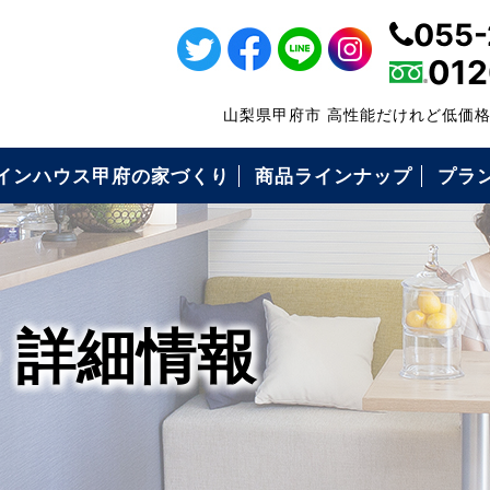
055-
012
山梨県甲府市 高性能だけれど低価
インハウス甲府の家づくり
商品ラインナップ
プラ
・仕様について
の高性能
の保証制度
いづくりの流れ
コミ価格について
ローンFPでできること
耐震等級3
キソパッキン工法
枠組み壁工法（2×6工法）
構造用面材ノボパン
タイガーボード
高断熱性能
気密施工
屋根・外壁・遮熱シート
ダクトレス熱交換型換気
エコキュート
アイホン
・詳細情報