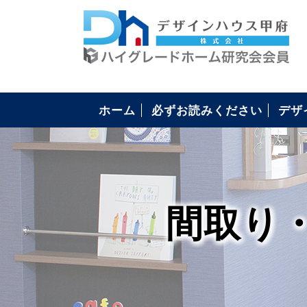
ホーム
必ずお読みください
デザ
構造
4つ
安心
住ま
コミ
住宅
間取り