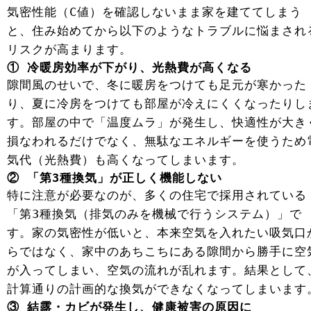
気密性能（C値）を確認しないまま家を建ててしまう
と、住み始めてから以下のようなトラブルに悩まされ
リスクが高まります。
① 冷暖房効率が下がり、光熱費が高くなる
隙間風のせいで、冬に暖房をつけても足元が寒かった
り、夏に冷房をつけても部屋が冷えにくくなったりし
す。部屋の中で「温度ムラ」が発生し、快適性が大き
損なわれるだけでなく、無駄なエネルギーを使うため
気代（光熱費）も高くなってしまいます。
② 「第3種換気」が正しく機能しない
特に注意が必要なのが、多くの住宅で採用されている
「第3種換気（排気のみを機械で行うシステム）」で
す。家の気密性が低いと、本来空気を入れたい吸気口
らではなく、家中のあちこちにある隙間から勝手に空
が入ってしまい、空気の流れが乱れます。結果として
計算通りの計画的な換気ができなくなってしまいます
③ 結露・カビが発生し、健康被害の原因に