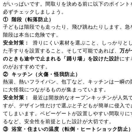
がいっぱいです。間取りを決める前に以下のポイント
必ずチェックしましょう。
① 階段（転落防止）
子どもは階段でも走ったり、飛び跳ねたりします。急
階段は本当に危険です。
安全対策：
滑りにくい素材を選ぶこと、しっかりと
た手すりを設置すること。そして可能であれば、
万が
のときも途中で止まれる「踊り場」を設けた設計
にす
のがおすすめです。
② キッチン（火傷・怪我防止）
熱湯、熱いフライパン、包丁など、キッチンは一瞬の
に大怪我につながるものが集まっています。
安全対策：
最近は開放的なオープンキッチンが人気
すが、デザイン性だけで選ぶと子どもが簡単に侵入で
てしまいます。ベビーゲートが設置しやすい間取りに
るなど、安全性を前提とした設計が大切です。
③ 浴室・住まいの温度（転倒・ヒートショック防止