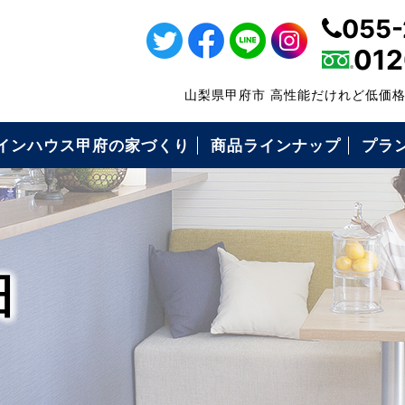
055-
012
山梨県甲府市 高性能だけれど低価
インハウス甲府の家づくり
商品ラインナップ
プラ
・仕様について
の高性能
の保証制度
いづくりの流れ
コミ価格について
ローンFPでできること
耐震等級3
キソパッキン工法
枠組み壁工法（2×6工法）
構造用面材ノボパン
タイガーボード
高断熱性能
気密施工
屋根・外壁・遮熱シート
ダクトレス熱交換型換気
エコキュート
アイホン
細