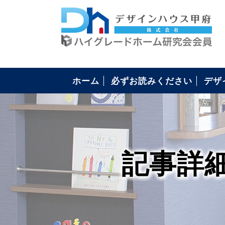
ホーム
必ずお読みください
デザ
構造
4つ
安心
住ま
コミ
住宅
記事詳