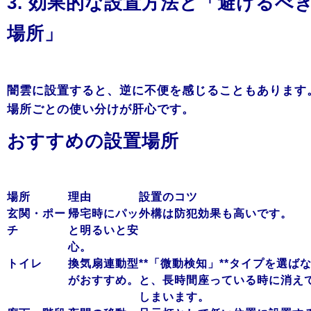
3. 効果的な設置方法と「避けるべ
場所」
闇雲に設置すると、逆に不便を感じることもあります
場所ごとの使い分けが肝心です。
おすすめの設置場所
場所
理由
設置のコツ
玄関・ポー
帰宅時にパッ
外構は防犯効果も高いです。
チ
と明るいと安
心。
トイレ
換気扇連動型
**「微動検知」**タイプを選ば
がおすすめ。
と、長時間座っている時に消え
しまいます。