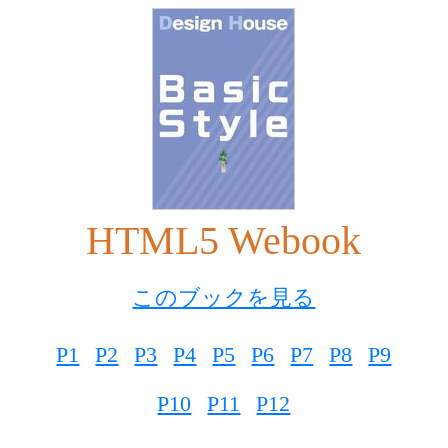
HTML5 Webook
このブックを見る
P1
P2
P3
P4
P5
P6
P7
P8
P9
P10
P11
P12